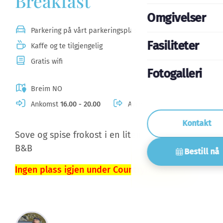
Breakfast
Omgivelser
Parkering på vårt parkeringsplass
Fasiliteter
Kaffe og te tilgjengelig
Gratis wifi
Fotogalleri
Breim NO
Ankomst
16.00 - 20.00
Avreise
10.30
Kontakt
Sove og spise frokost i en liten og attraktiv
B&B
Bestill nå
Ingen plass igjen under Countryfestivalen.