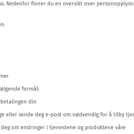
oss. Nedenfor finner du en oversikt over personopplysn
vn
mer
 følgende formål:
 betalingen din
nge eller sende deg e-post om nødvendig for å tilby tj
e deg om endringer i tjenestene og produktene våre