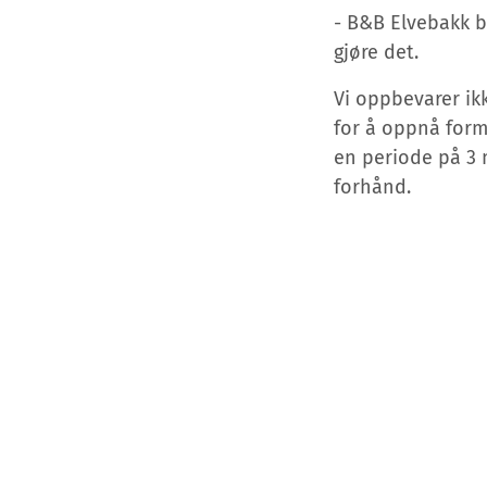
- B&B Elvebakk be
gjøre det.
Vi oppbevarer ik
for å oppnå form
en periode på 3 
forhånd.