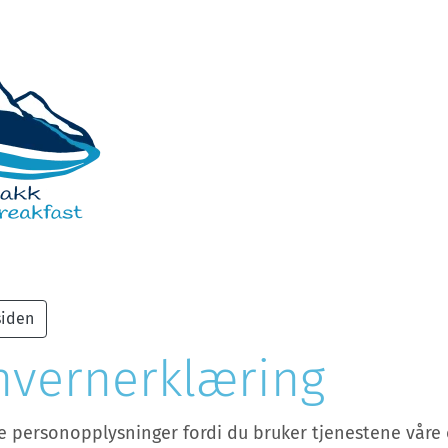
siden
nvernerklæring
e personopplysninger fordi du bruker tjenestene våre o