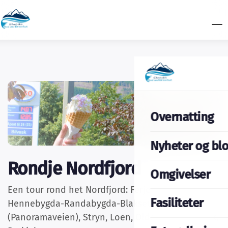
Overnatting
Nyheter og bl
Rondje Nordfjord
Omgivelser
Een tour rond het Nordfjord: Ferje Anda-Lote,
Fasiliteter
Hennebygda-Randabygda-Blakset
(Panoramaveien), Stryn, Loen, Olden, Innvik, Utvik,