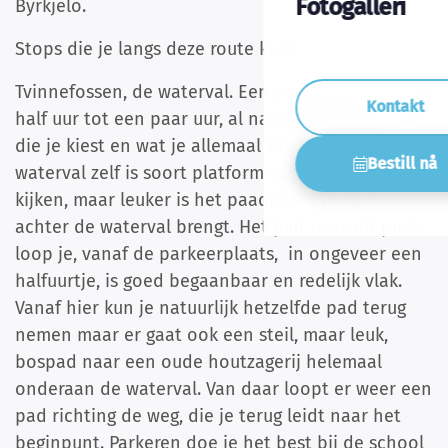
Fotogalleri
Byrkjelo.
Stops die je langs deze route kunt maken zijn:
Tvinnefossen, de waterval. Een wandeling van een
Kontakt
half uur tot een paar uur, al naar gelang de route
die je kiest en wat je allemaal wilt bekijken. Bij de
Bestill nå
waterval zelf is soort platform vanwaar je kunt
kijken, maar leuker is het paadje dat je naar
achter de waterval brengt. Het pad naar dit punt
loop je, vanaf de parkeerplaats, in ongeveer een
halfuurtje, is goed begaanbaar en redelijk vlak.
Vanaf hier kun je natuurlijk hetzelfde pad terug
nemen maar er gaat ook een steil, maar leuk,
bospad naar een oude houtzagerij helemaal
onderaan de waterval. Van daar loopt er weer een
pad richting de weg, die je terug leidt naar het
beginpunt. Parkeren doe je het best bij de school