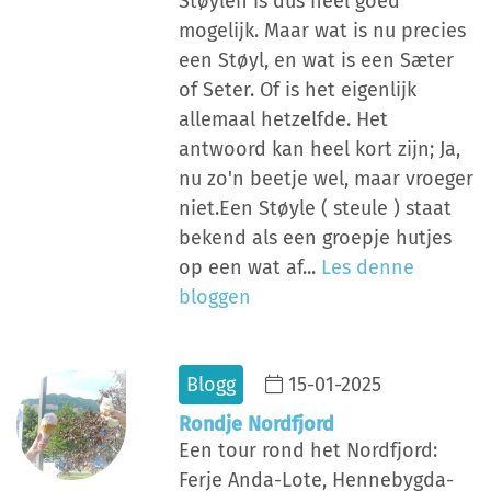
Støylen is dus heel goed
mogelijk. Maar wat is nu precies
een Støyl, en wat is een Sæter
of Seter. Of is het eigenlijk
allemaal hetzelfde. Het
antwoord kan heel kort zijn; Ja,
nu zo'n beetje wel, maar vroeger
niet.Een Støyle ( steule ) staat
bekend als een groepje hutjes
op een wat af...
Les denne
bloggen
Blogg
15-01-2025
Rondje Nordfjord
Een tour rond het Nordfjord:
Ferje Anda-Lote, Hennebygda-