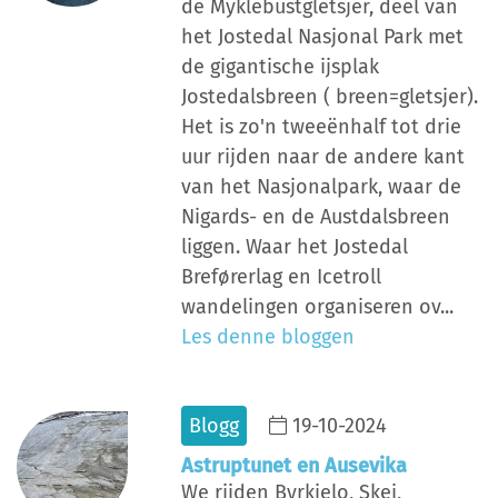
de Myklebustgletsjer, deel van
het Jostedal Nasjonal Park met
de gigantische ijsplak
Jostedalsbreen ( breen=gletsjer).
Het is zo'n tweeënhalf tot drie
uur rijden naar de andere kant
van het Nasjonalpark, waar de
Nigards- en de Austdalsbreen
liggen. Waar het Jostedal
Breførerlag en Icetroll
wandelingen organiseren ov...
Les denne bloggen
Blogg
19-10-2024
Astruptunet en Ausevika
We rijden Byrkjelo, Skei,